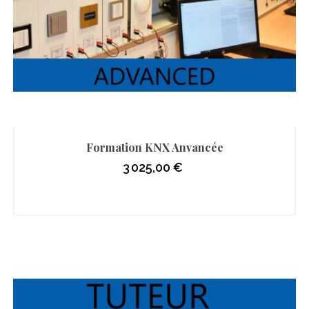
Formation KNX Anvancée
3 025,00 €
Prix