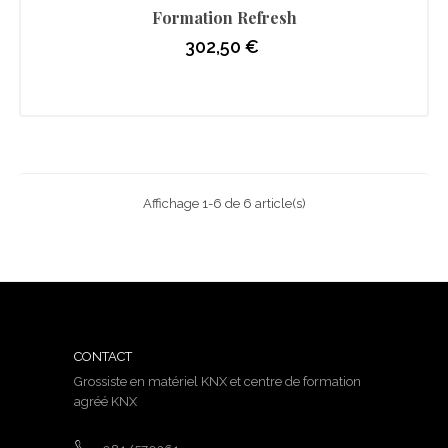
Formation Refresh
302,50 €
Prix
Affichage 1-6 de 6 article(s)
CONTACT
Grossiste en matériel KNX et centre de formation
agréé KNX