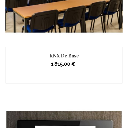
KNX De Base
1 815,00 €
Prix