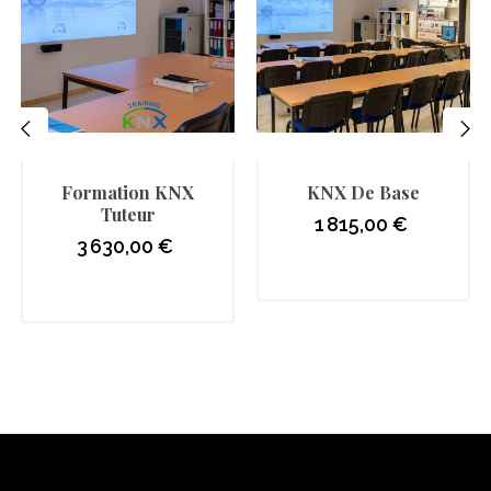
‹
›
Formation KNX
KNX De Base
Tuteur
1 815,00 €
Prix
3 630,00 €
Prix