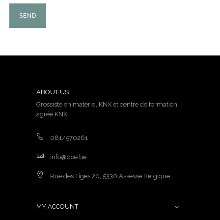
ABOUT US
Grossiste en matériel KNX et centre de formation
agréé KNX
081/570261
info@dce.be
Rue des Tiges 20, 5330 Assesse Belgique
MY ACCOUNT
